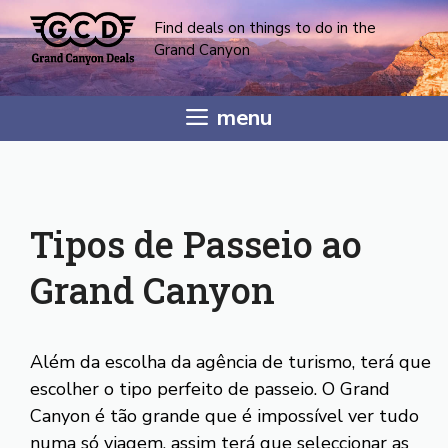
Saltar
Find deals on things to do in the
para
Grand Canyon
o
conteúdo
menu
Tipos de Passeio ao
Grand Canyon
Além da escolha da agência de turismo, terá que
escolher o tipo perfeito de passeio. O Grand
Canyon é tão grande que é impossível ver tudo
numa só viagem, assim terá que seleccionar as